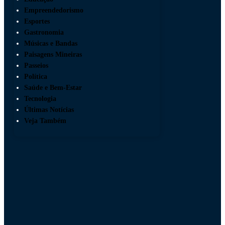
Empreendedorismo
Esportes
Gastronomia
Músicas e Bandas
Paisagens Mineiras
Passeios
Política
Saúde e Bem-Estar
Tecnologia
Últimas Notícias
Veja Também