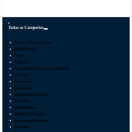
Todas as Categorias
Bares e Restaurantes
Brasil Rural
Capa
Cidades
Concursos e Processos Seletivos
Cultura
Economia
Educação
Empreendedorismo
Esportes
Gastronomia
Músicas e Bandas
Paisagens Mineiras
Passeios