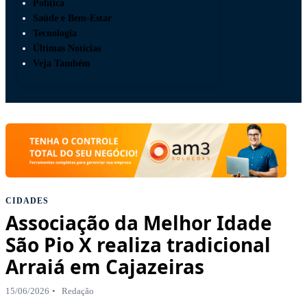
Política
Saúde e Bem-Estar
Tecnologia
Últimas Notícias
Veja Também
CIDADES
Associação da Melhor Idade
São Pio X realiza tradicional
Arraiá em Cajazeiras
15/06/2026
Redação