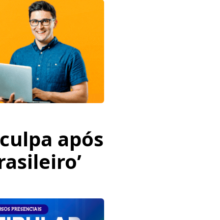
sculpa após
asileiro’