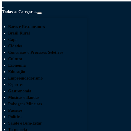
Todas as Categorias
Bares e Restaurantes
Brasil Rural
Capa
Cidades
Concursos e Processos Seletivos
Cultura
Economia
Educação
Empreendedorismo
Esportes
Gastronomia
Músicas e Bandas
Paisagens Mineiras
Passeios
Política
Saúde e Bem-Estar
Tecnologia