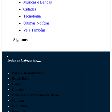
Músicas e Bandas
Cidades
Tecnologia
Últimas Notícias
Veja Também
Siga-nos
Todas as Categorias
Bares e Restaurantes
Brasil Rural
Capa
Cidades
Concursos e Processos Seletivos
Cultura
Economia
Educação