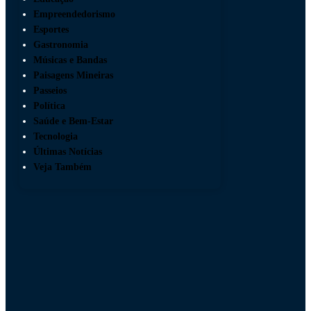
Empreendedorismo
Esportes
Gastronomia
Músicas e Bandas
Paisagens Mineiras
Passeios
Política
Saúde e Bem-Estar
Tecnologia
Últimas Notícias
Veja Também