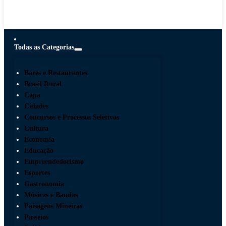
Todas as Categorias
Bares e Restaurantes
Brasil Rural
Capa
Cidades
Concursos e Processos Seletivos
Cultura
Economia
Educação
Empreendedorismo
Esportes
Gastronomia
Músicas e Bandas
Paisagens Mineiras
Passeios