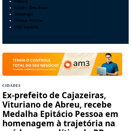
Política
Saúde e Bem-Estar
Tecnologia
Últimas Notícias
Veja Também
CIDADES
Ex-prefeito de Cajazeiras,
Vituriano de Abreu, recebe
Medalha Epitácio Pessoa em
homenagem à trajetória na