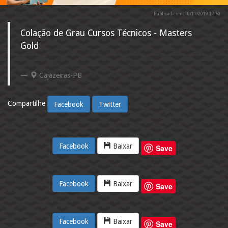
Publicada em: 10/11/2019 12:50
Colação de Grau Cursos Técnicos - Masters
Gold
Cajazeiras-PB
Compartilhe
Facebook
Twitter
Facebook
Baixar
Save
Facebook
Baixar
Save
Facebook
Baixar
Save