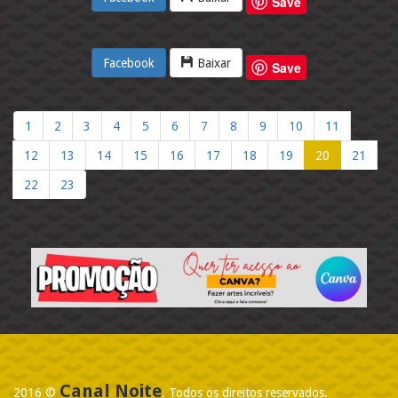
Save
Facebook
Baixar
Save
1
2
3
4
5
6
7
8
9
10
11
12
13
14
15
16
17
18
19
20
21
22
23
Canal Noite
2016 ©
. Todos os direitos reservados.