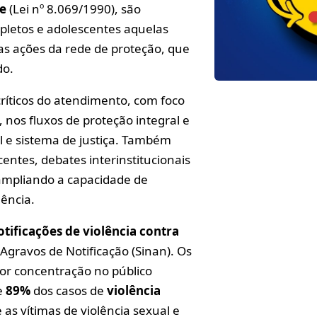
te
(Lei nº 8.069/1990), são
pletos e adolescentes aquelas
das ações da rede de proteção, que
do.
ríticos do atendimento, com foco
, nos fluxos de proteção integral e
al e sistema de justiça. Também
centes, debates interinstitucionais
 ampliando a capacidade de
lência.
otificações de violência contra
gravos de Notificação (Sinan). Os
ior concentração no público
e
89%
dos casos de
violência
 vítimas de violência sexual e