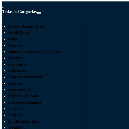
Todas as Categorias
Bares e Restaurantes
Brasil Rural
Capa
Cidades
Concursos e Processos Seletivos
Cultura
Economia
Educação
Empreendedorismo
Esportes
Gastronomia
Músicas e Bandas
Paisagens Mineiras
Passeios
Política
Saúde e Bem-Estar
Tecnologia