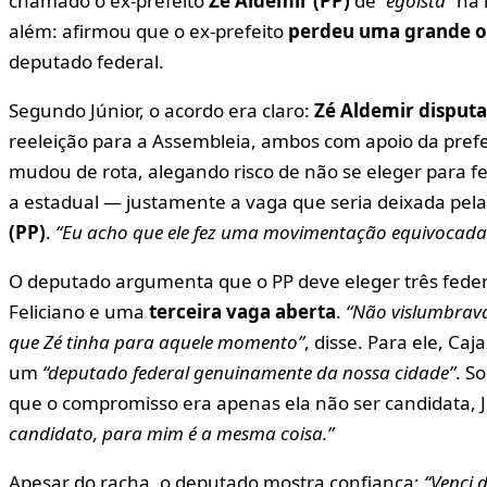
chamado o ex-prefeito
Zé Aldemir (PP)
de
“egoísta”
na 
além: afirmou que o ex-prefeito
perdeu uma grande 
deputado federal.
Segundo Júnior, o acordo era claro:
Zé Aldemir disputa
reeleição para a Assembleia, ambos com apoio da prefe
mudou de rota, alegando risco de não se eleger para f
a estadual — justamente a vaga que seria deixada pel
(PP)
.
“Eu acho que ele fez uma movimentação equivocada
O deputado argumenta que o PP deve eleger três feder
Feliciano e uma
terceira vaga aberta
.
“Não vislumbrav
que Zé tinha para aquele momento”
, disse. Para ele, Ca
um
“deputado federal genuinamente da nossa cidade”
. S
que o compromisso era apenas ela não ser candidata, 
candidato, para mim é a mesma coisa.”
Apesar do racha, o deputado mostra confiança:
“Venci 