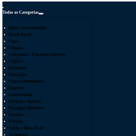
Todas as Categorias
Bares e Restaurantes
Brasil Rural
Capa
Cidades
Concursos e Processos Seletivos
Cultura
Economia
Educação
Empreendedorismo
Esportes
Gastronomia
Músicas e Bandas
Paisagens Mineiras
Passeios
Política
Saúde e Bem-Estar
Tecnologia