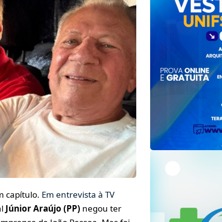
m capítulo.
Em entrevista à TV
al
Júnior Araújo (PP)
negou ter