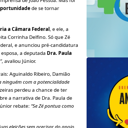
imprensa de João Pessoa. Mas foi
oportunidade
de se tornar
ria a Câmara Federal
, e ele, a
ita Corrinha Delfino. Só que Zé
ederal, e anunciou pré-candidatura
a esposa, a deputada
Dra. Paula
”
, avaliou Júnior.
ais: Aguinaldo Ribeiro, Damião
a ninguém com a potencialidade
jazeiras perdeu a chance de ter
obre a narrativa de Dra. Paula de
Júnior rebate:
“Se Zé pontua como
duas eleições sem precisar do apoio