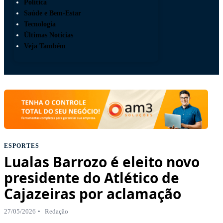
Política
Saúde e Bem-Estar
Tecnologia
Últimas Notícias
Veja Também
ESPORTES
Lualas Barrozo é eleito novo
presidente do Atlético de
Cajazeiras por aclamação
27/05/2026
Redação