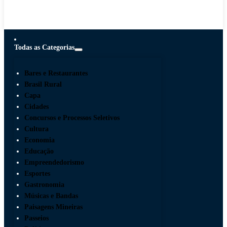
Todas as Categorias
Bares e Restaurantes
Brasil Rural
Capa
Cidades
Concursos e Processos Seletivos
Cultura
Economia
Educação
Empreendedorismo
Esportes
Gastronomia
Músicas e Bandas
Paisagens Mineiras
Passeios