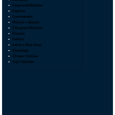
Empreendedorismo
Esportes
Gastronomia
Músicas e Bandas
Paisagens Mineiras
Passeios
Política
Saúde e Bem-Estar
Tecnologia
Últimas Notícias
Veja Também