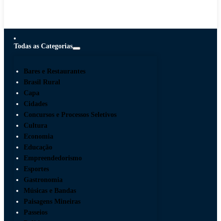
Todas as Categorias
Bares e Restaurantes
Brasil Rural
Capa
Cidades
Concursos e Processos Seletivos
Cultura
Economia
Educação
Empreendedorismo
Esportes
Gastronomia
Músicas e Bandas
Paisagens Mineiras
Passeios