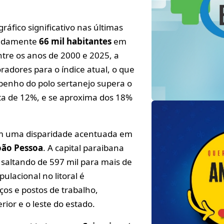
fico significativo nas últimas
madamente
66 mil habitantes
em
re os anos de 2000 e 2025, a
adores para o índice atual, o que
penho do polo sertanejo supera o
lta de 12%, e se aproxima dos 18%
iam uma disparidade acentuada em
oão Pessoa
. A capital paraibana
saltando de 597 mil para mais de
lacional no litoral é
ços e postos de trabalho,
rior e o leste do estado.