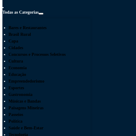
Todas as Categorias
Bares e Restaurantes
Brasil Rural
Capa
Cidades
Concursos e Processos Seletivos
Cultura
Economia
Educação
Empreendedorismo
Esportes
Gastronomia
Músicas e Bandas
Paisagens Mineiras
Passeios
Política
Saúde e Bem-Estar
Tecnologia