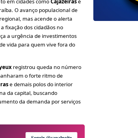
nto em cidades como
Cajazeiras
é
aíba. O avanço populacional de
regional, mas acende o alerta
 a fixação dos cidadãos no
rça a urgência de investimentos
e vida para quem vive fora do
yeux
registrou queda no número
nharam o forte ritmo de
iras
e demais polos do interior
na da capital, buscando
umento da demanda por serviços
Seguir @canalnoite