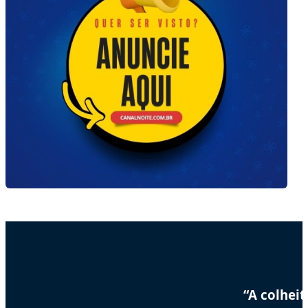
“A colhei