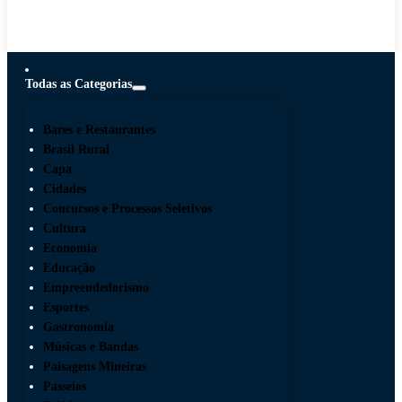
Todas as Categorias
Bares e Restaurantes
Brasil Rural
Capa
Cidades
Concursos e Processos Seletivos
Cultura
Economia
Educação
Empreendedorismo
Esportes
Gastronomia
Músicas e Bandas
Paisagens Mineiras
Passeios