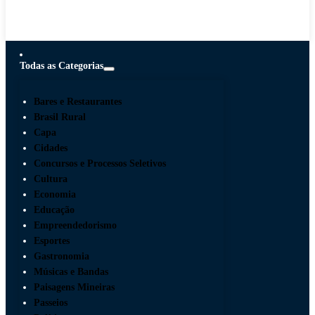
Todas as Categorias
Bares e Restaurantes
Brasil Rural
Capa
Cidades
Concursos e Processos Seletivos
Cultura
Economia
Educação
Empreendedorismo
Esportes
Gastronomia
Músicas e Bandas
Paisagens Mineiras
Passeios