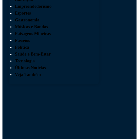
Empreendedorismo
Esportes
Gastronomia
Músicas e Bandas
Paisagens Mineiras
Passeios
Política
Saúde e Bem-Estar
Tecnologia
Últimas Notícias
Veja Também