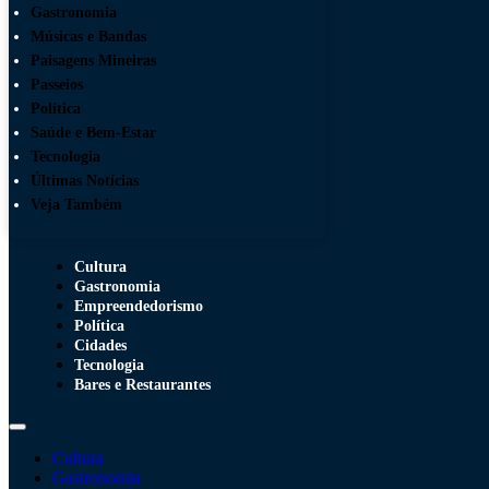
Gastronomia
Músicas e Bandas
Paisagens Mineiras
Passeios
Política
Saúde e Bem-Estar
Tecnologia
Últimas Notícias
Veja Também
Cultura
Gastronomia
Empreendedorismo
Política
Cidades
Tecnologia
Bares e Restaurantes
Cultura
Gastronomia