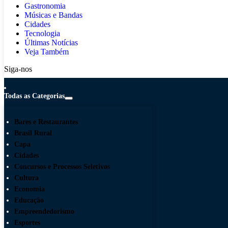
Gastronomia
Músicas e Bandas
Cidades
Tecnologia
Últimas Notícias
Veja Também
Siga-nos
Todas as Categorias
Bares e Restaurantes
Brasil Rural
Capa
Cidades
Concursos e Processos Seletivos
Cultura
Economia
Educação
Empreendedorismo
Esportes