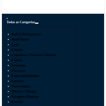
Todas as Categorias
Bares e Restaurantes
Brasil Rural
Capa
Cidades
Concursos e Processos Seletivos
Cultura
Economia
Educação
Empreendedorismo
Esportes
Gastronomia
Músicas e Bandas
Paisagens Mineiras
Passeios