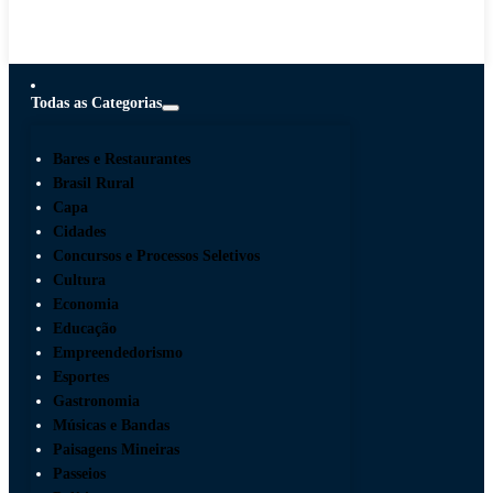
Todas as Categorias
Bares e Restaurantes
Brasil Rural
Capa
Cidades
Concursos e Processos Seletivos
Cultura
Economia
Educação
Empreendedorismo
Esportes
Gastronomia
Músicas e Bandas
Paisagens Mineiras
Passeios