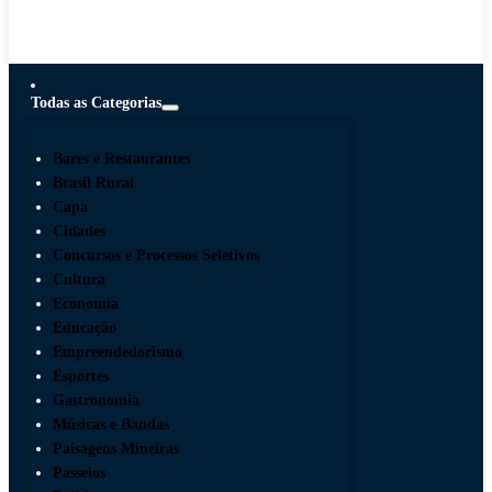
Todas as Categorias
Bares e Restaurantes
Brasil Rural
Capa
Cidades
Concursos e Processos Seletivos
Cultura
Economia
Educação
Empreendedorismo
Esportes
Gastronomia
Músicas e Bandas
Paisagens Mineiras
Passeios