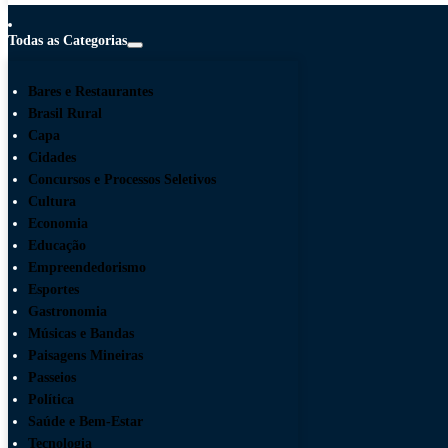
Todas as Categorias
Bares e Restaurantes
Brasil Rural
Capa
Cidades
Concursos e Processos Seletivos
Cultura
Economia
Educação
Empreendedorismo
Esportes
Gastronomia
Músicas e Bandas
Paisagens Mineiras
Passeios
Política
Saúde e Bem-Estar
Tecnologia