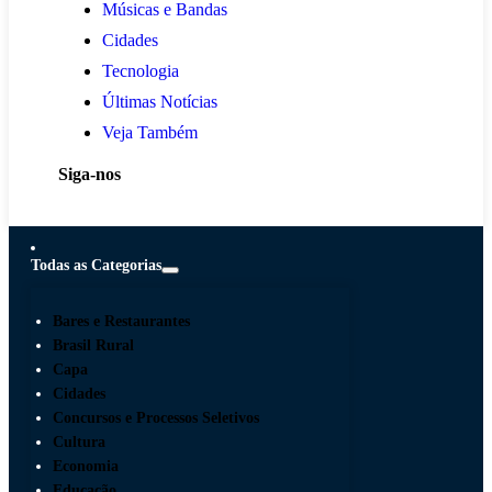
Músicas e Bandas
Cidades
Tecnologia
Últimas Notícias
Veja Também
Siga-nos
Todas as Categorias
Bares e Restaurantes
Brasil Rural
Capa
Cidades
Concursos e Processos Seletivos
Cultura
Economia
Educação