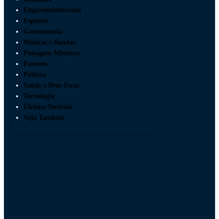
Empreendedorismo
Esportes
Gastronomia
Músicas e Bandas
Paisagens Mineiras
Passeios
Política
Saúde e Bem-Estar
Tecnologia
Últimas Notícias
Veja Também