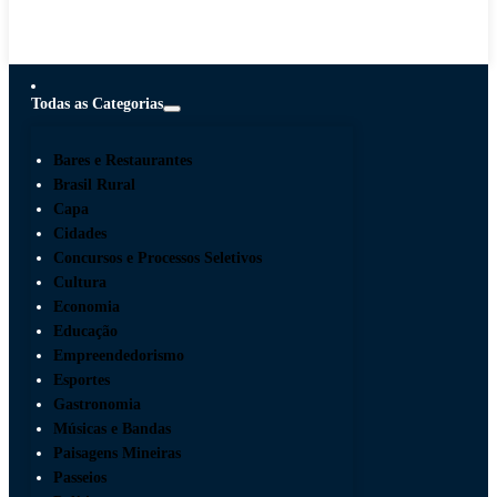
Todas as Categorias
Bares e Restaurantes
Brasil Rural
Capa
Cidades
Concursos e Processos Seletivos
Cultura
Economia
Educação
Empreendedorismo
Esportes
Gastronomia
Músicas e Bandas
Paisagens Mineiras
Passeios