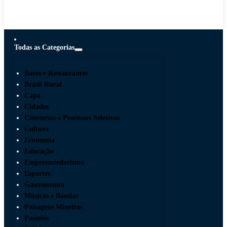
Todas as Categorias
Bares e Restaurantes
Brasil Rural
Capa
Cidades
Concursos e Processos Seletivos
Cultura
Economia
Educação
Empreendedorismo
Esportes
Gastronomia
Músicas e Bandas
Paisagens Mineiras
Passeios