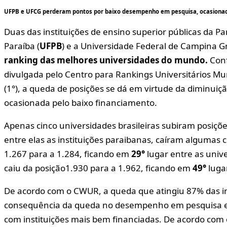
UFPB e UFCG perderam pontos por baixo desempenho em pesquisa, ocasionad
Duas das instituições de ensino superior públicas da Pa
Paraíba (
UFPB
) e a Universidade Federal de Campina G
ranking das melhores universidades do mundo.
Conf
divulgada pelo Centro para Rankings Universitários M
(1°), a queda de posições se dá em virtude da diminui
ocasionada pelo baixo financiamento.
Apenas cinco universidades brasileiras subiram posiçõ
entre elas as instituições paraibanas, caíram algumas 
1.267 para a 1.284, ficando em
29°
lugar entre as unive
caiu da posição1.930 para a 1.962, ficando em
49°
lugar
De acordo com o CWUR, a queda que atingiu 87% das ins
consequência da queda no desempenho em pesquisa e 
com instituições mais bem financiadas. De acordo com