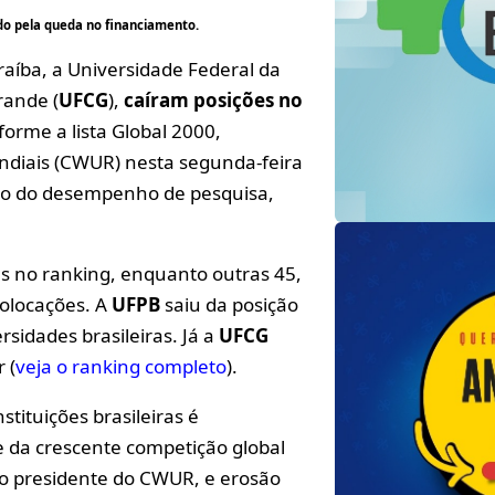
o pela queda no financiamento.
raíba, a Universidade Federal da
rande (
UFCG
),
caíram posições no
orme a lista Global 2000,
undiais (CWUR) nesta segunda-feira
ção do desempenho de pesquisa,
es no ranking, enquanto outras 45,
colocações. A
UFPB
saiu da posição
rsidades brasileiras. Já a
UFCG
 (
veja o ranking completo
).
tituições brasileiras é
da crescente competição global
 o presidente do CWUR, e erosão