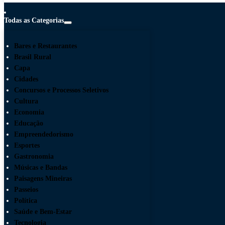
Todas as Categorias
Bares e Restaurantes
Brasil Rural
Capa
Cidades
Concursos e Processos Seletivos
Cultura
Economia
Educação
Empreendedorismo
Esportes
Gastronomia
Músicas e Bandas
Paisagens Mineiras
Passeios
Política
Saúde e Bem-Estar
Tecnologia