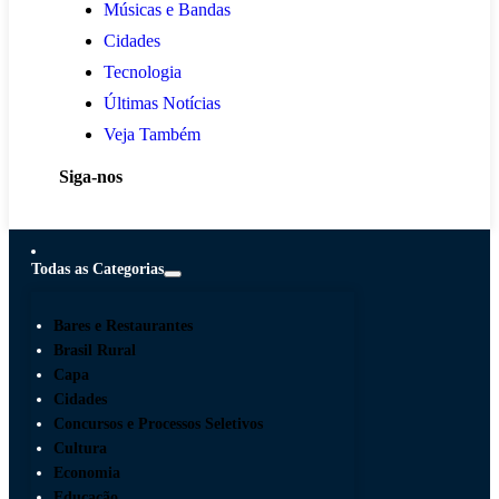
Músicas e Bandas
Cidades
Tecnologia
Últimas Notícias
Veja Também
Siga-nos
Todas as Categorias
Bares e Restaurantes
Brasil Rural
Capa
Cidades
Concursos e Processos Seletivos
Cultura
Economia
Educação