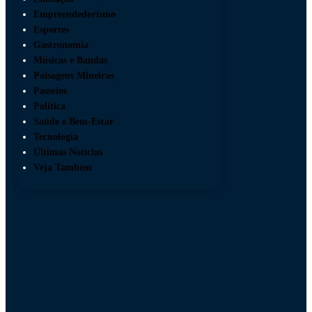
Empreendedorismo
Esportes
Gastronomia
Músicas e Bandas
Paisagens Mineiras
Passeios
Política
Saúde e Bem-Estar
Tecnologia
Últimas Notícias
Veja Também