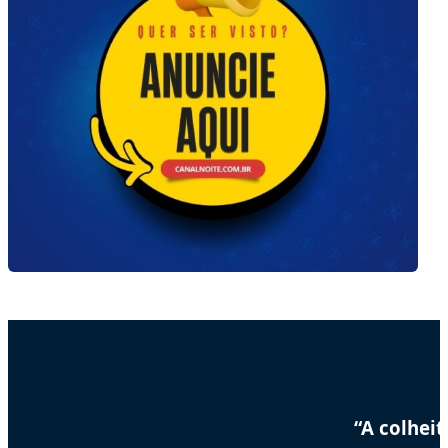
“A colhei