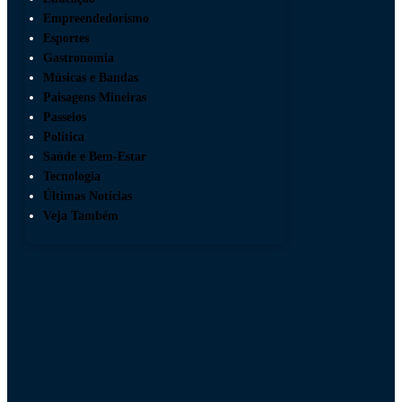
Empreendedorismo
Esportes
Gastronomia
Músicas e Bandas
Paisagens Mineiras
Passeios
Política
Saúde e Bem-Estar
Tecnologia
Últimas Notícias
Veja Também