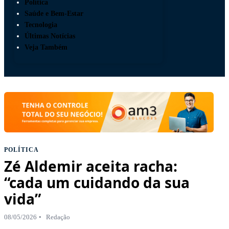
Política
Saúde e Bem-Estar
Tecnologia
Últimas Notícias
Veja Também
POLÍTICA
Zé Aldemir aceita racha:
“cada um cuidando da sua
vida”
08/05/2026
Redação