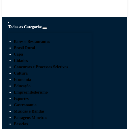
Todas as Categorias
Bares e Restaurantes
Brasil Rural
Capa
Cidades
Concursos e Processos Seletivos
Cultura
Economia
Educação
Empreendedorismo
Esportes
Gastronomia
Músicas e Bandas
Paisagens Mineiras
Passeios